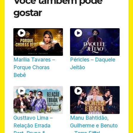
Você também pode
gostar
Marília Tavares –
Péricles – Daquele
Porque Choras
Jeitão
Bebê
Gusttavo Lima –
Manu Bahtidão,
Relação Errada
Guilherme e Benuto