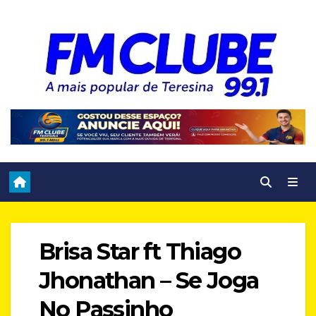
Skip
to
content
Brisa Star ft Thiago
Jhonathan – Se Joga
No Passinho