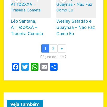
Léo Santana,
Wesley Safadão e
ÀTTØØXXÁ –
Guaynaa – Não Faz
Traseira Cometa
Como Eu
1
2
»
Página de 1 de 2
F
T
W
E
S
a
w
h
m
h
c
itt
at
ail
ar
e
er
s
e
b
A
o
p
Veja Também