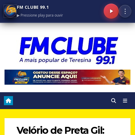
FM CLUBE 99.1
⋮
▶ Pressione play para ouvir