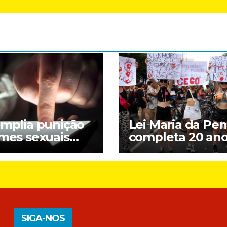
amplia punição
Lei Maria da Pe
imes sexuais
completa 20 an
ne contra
entre avanços e
nças; entenda
desafios
SIGA-NOS