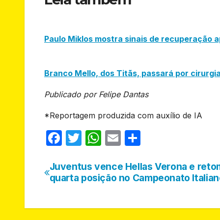
Paulo Miklos mostra sinais de recuperação a
Branco Mello, dos Titãs, passará por cirurg
Publicado por Felipe Dantas
*Reportagem produzida com auxílio de IA
F
T
W
E
S
a
w
h
m
h
c
itt
at
ail
ar
Juventus vence Hellas Verona e reto
Navegação
quarta posição no Campeonato Italian
e
er
s
e
de
b
A
Post
o
p