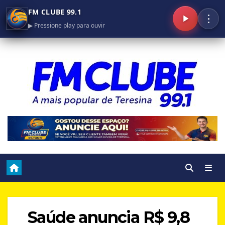
FM CLUBE 99.1
⋮
▶ Pressione play para ouvir