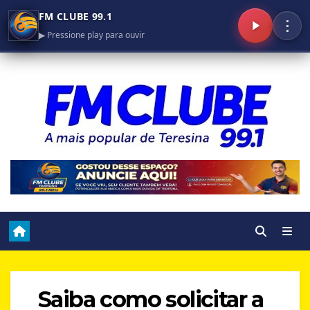
FM CLUBE 99.1
⋮
▶ Pressione play para ouvir