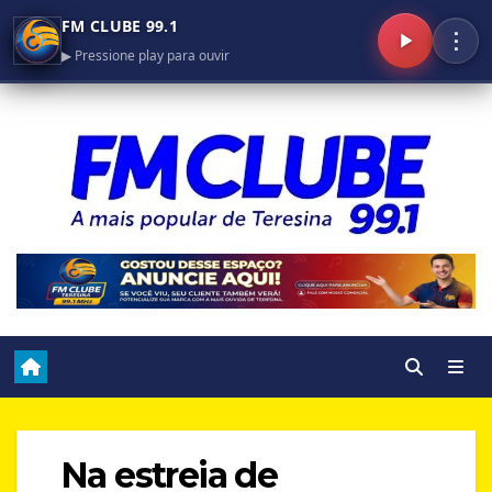
FM CLUBE 99.1
⋮
▶ Pressione play para ouvir