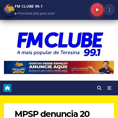
FM CLUBE 99.1
⋮
▶ Pressione play para ouvir