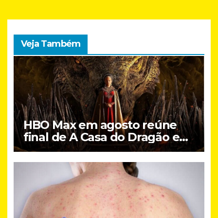
o
p
o
p
k
Veja Também
HBO Max em agosto reúne
final de A Casa do Dragão e
Lanternas