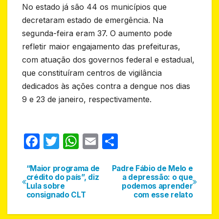
No estado já são 44 os municípios que
decretaram estado de emergência. Na
segunda-feira eram 37. O aumento pode
refletir maior engajamento das prefeituras,
com atuação dos governos federal e estadual,
que constituíram centros de vigilância
dedicados às ações contra a dengue nos dias
9 e 23 de janeiro, respectivamente.
F
T
W
E
S
a
w
h
m
h
c
itt
at
ail
ar
“Maior programa de
Padre Fábio de Melo e
Navegação
crédito do país”, diz
a depressão: o que
e
er
s
e
Lula sobre
podemos aprender
de
consignado CLT
com esse relato
b
A
Post