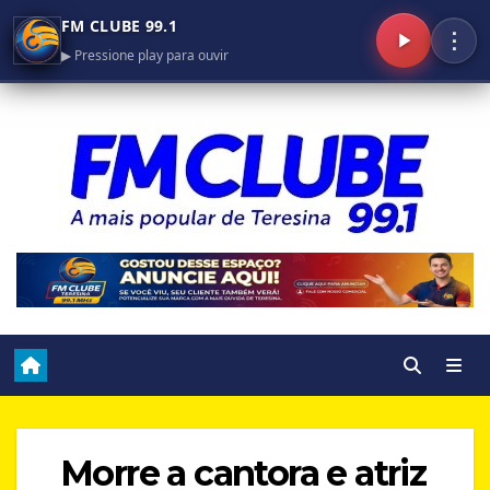
FM CLUBE 99.1
⋮
▶ Pressione play para ouvir