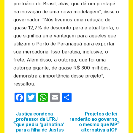
portuário do Brasil, aliás, que dá um pontapé
na inovação de uma nova modelagem”, disse o
governador. “Nós tivemos uma redução de
quase 12,7% de desconto para a atual tarifa, o
que significa uma vantagem para aqueles que
utilizam o Porto de Paranaguá para exportar
sua mercadoria. Isso barateia, inclusive, o
frete. Além disso, a outorga, que foi uma
outorga gigante, de quase R$ 300 milhões,
demonstra a importância desse projeto”,
ressaltou.
F
T
W
E
S
a
w
h
m
h
c
itt
at
ail
ar
Justiça condena
Projetos de lei
Navegação
professor da UFRJ
renderão ao governo
e
er
s
e
que pediu ‘guilhotina’
o mesmo que MP
de
para a filha de Justus
alternativa a IOF