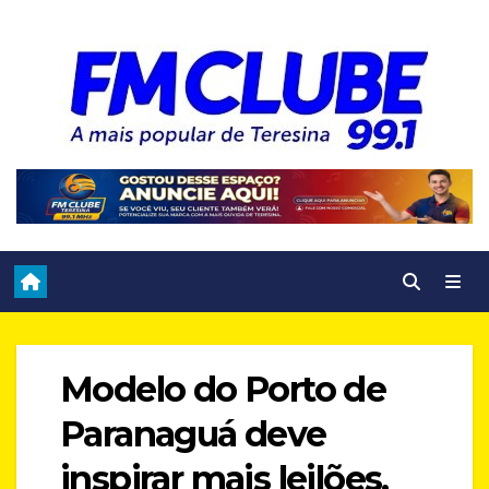
Skip
to
content
Modelo do Porto de
Paranaguá deve
inspirar mais leilões,