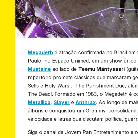
Megadeth
é atração confirmada no Brasil em
Paulo, no Espaço Unimed, em um show único 
Mustaine
ao lado de
Teemu Mäntysaari
(guit
repertório promete clássicos que marcaram g
Sells e Holy Wars… The Punishment Due, além
The Dead!. Formado em 1983, o Megadeth é co
Metallica
,
Slayer
e
Anthrax
. Ao longo de mai
álbuns e conquistou um Grammy, consolidando-
velocidade e letras que discutem política, guer
Siga o canal da Jovem Pan Entretenimento e r