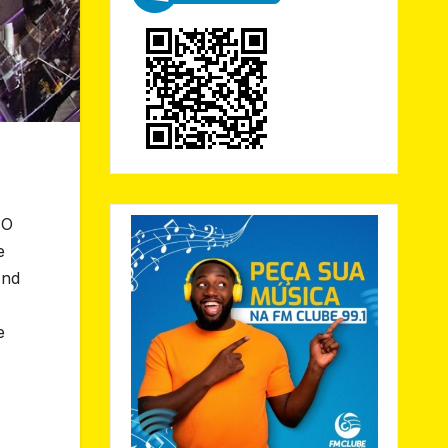
 O
e
And
e