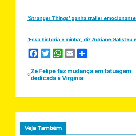
‘Stranger Things’ ganha trailer emocionant
‘Essa história é minha’, diz Adriane Galisteu
F
T
W
E
S
a
w
h
m
h
c
itt
at
ail
ar
Zé Felipe faz mudança em tatuagem
Navegação
dedicada à Virginia
e
er
s
e
de
b
A
Post
o
p
o
p
k
Veja Também