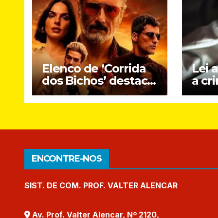
Elenco de ‘Corrida
Lei 
dos Bichos’ destaca
a cr
crítica social e DNA
onli
brasileiro do novo
cria
filme do Prime
Video
ENCONTRE-NOS
SIST. DE COM. PROF. VALTER ALENCAR
Av. Prof. Valter Alencar, Nº 2120,