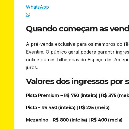
WhatsApp
Quando começam as vend
A pré-venda exclusiva para os membros do fã
Eventim. O público geral poderá garantir ingr
online ou nas bilheterias do Espaço das Amér
juros.
Valores dos ingressos por 
Pista Premium – R$ 750 (inteira) | R$ 375 (mei
Pista – R$ 450 (inteira) | R$ 225 (meia)
Mezanino – R$ 800 (inteira) | R$ 400 (meia)