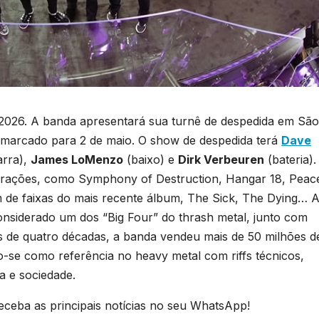
 2026. A banda apresentará sua turnê de despedida em São
marcado para 2 de maio. O show de despedida terá
Dave
arra),
James LoMenzo
(baixo) e
Dirk Verbeuren
(bateria).
erações, como Symphony of Destruction, Hangar 18, Peac
 de faixas do mais recente álbum, The Sick, The Dying… 
nsiderado um dos “Big Four” do thrash metal, junto com
s de quatro décadas, a banda vendeu mais de 50 milhões d
se como referência no heavy metal com riffs técnicos,
ra e sociedade.
eceba as principais notícias no seu WhatsApp!