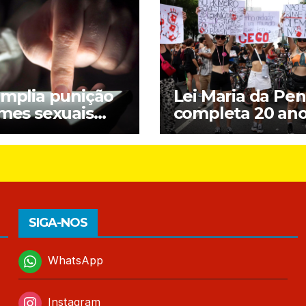
amplia punição
Lei Maria da Pe
imes sexuais
completa 20 an
ne contra
entre avanços e
nças; entenda
desafios
SIGA-NOS
WhatsApp
Instagram