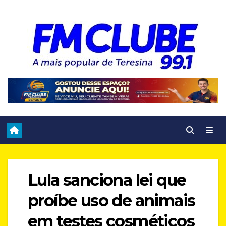
Skip
to
content
Lula sanciona lei que
proíbe uso de animais
em testes cosméticos