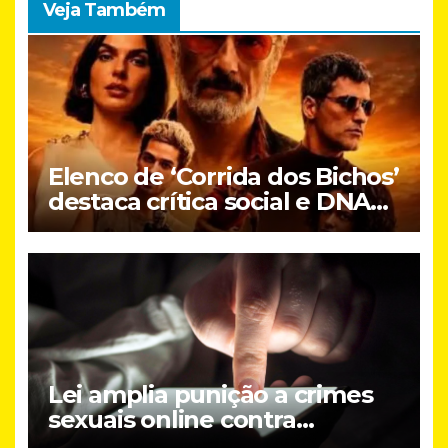
Veja Também
Elenco de ‘Corrida dos Bichos’
destaca crítica social e DNA
brasileiro do novo filme do
Prime Video
Lei amplia punição a crimes
sexuais online contra
crianças; entenda