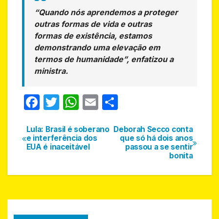
“Quando nós aprendemos a proteger
outras formas de vida e outras
formas de existência, estamos
demonstrando uma elevação em
termos de humanidade”, enfatizou a
ministra.
F
T
W
E
S
a
w
h
m
h
c
itt
at
ail
ar
Lula: Brasil é soberano
Deborah Secco conta
Navegação
e interferência dos
que só há dois anos
e
er
s
e
EUA é inaceitável
passou a se sentir
de
bonita
b
A
Post
o
p
o
p
k