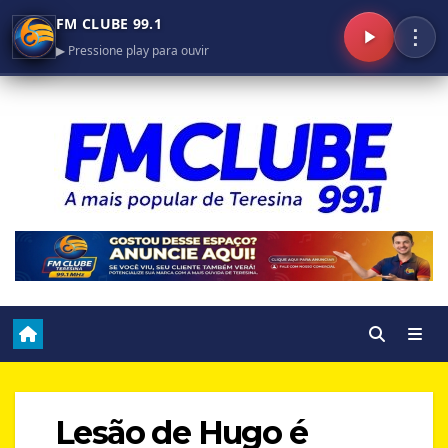
FM CLUBE 99.1
⋮
▶ Pressione play para ouvir