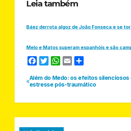
Leia também
Báez derrota algoz de João Fonseca e se tor
Melo e Matos superam espanhóis e são camp
F
T
W
E
S
a
w
h
m
h
c
itt
at
ail
ar
Além do Medo: os efeitos silenciosos
Navegação
estresse pós-traumático
e
er
s
e
de
b
A
Post
o
p
o
p
k