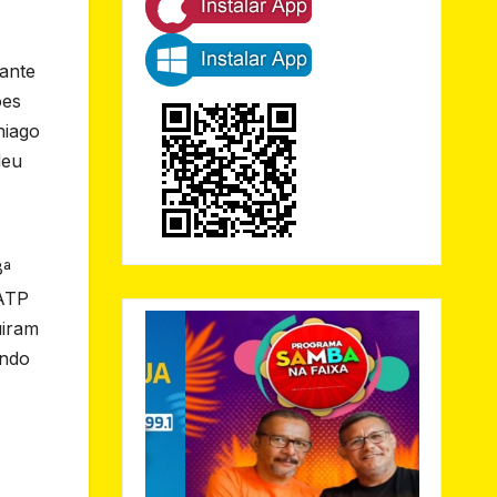
iante
ões
hiago
deu
8ª
 ATP
uiram
ando