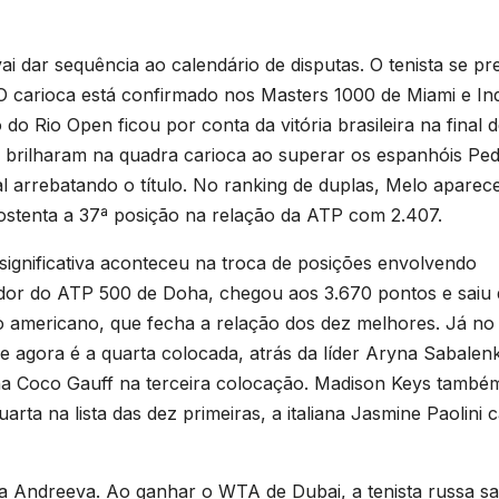
 dar sequência ao calendário de disputas. O tenista se pr
 carioca está confirmado nos Masters 1000 de Miami e In
 do Rio Open ficou por conta da vitória brasileira na final 
 brilharam na quadra carioca ao superar os espanhóis Pe
l arrebatando o título. No ranking de duplas, Melo aparec
stenta a 37ª posição na relação da ATP com 2.407.
significativa aconteceu na troca de posições envolvendo
or do ATP 500 de Doha, chegou aos 3.670 pontos e saiu
 americano, que fecha a relação dos dez melhores. Já no
 agora é a quarta colocada, atrás da líder Aryna Sabalen
na Coco Gauff na terceira colocação. Madison Keys també
ta na lista das dez primeiras, a italiana Jasmine Paolini c
a Andreeva. Ao ganhar o WTA de Dubai, a tenista russa sa