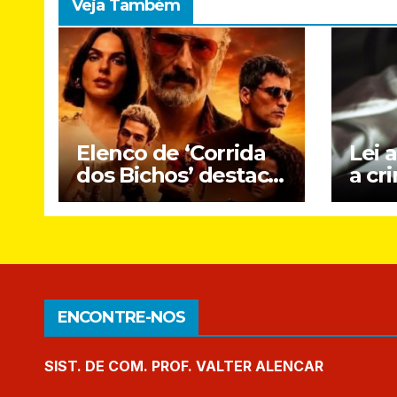
Veja Também
Elenco de ‘Corrida
Lei 
dos Bichos’ destaca
a cr
crítica social e DNA
onli
brasileiro do novo
cria
filme do Prime
Video
ENCONTRE-NOS
SIST. DE COM. PROF. VALTER ALENCAR