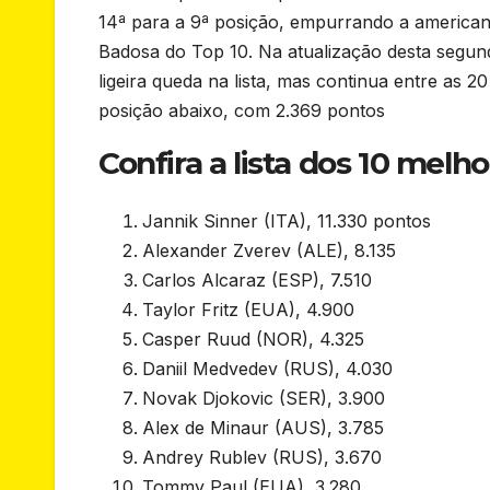
14ª para a 9ª posição, empurrando a america
Badosa do Top 10. Na atualização desta segund
ligeira queda na lista, mas continua entre as 
posição abaixo, com 2.369 pontos
Confira a lista dos 10 melh
Jannik Sinner (ITA), 11.330 pontos
Alexander Zverev (ALE), 8.135
Carlos Alcaraz (ESP), 7.510
Taylor Fritz (EUA), 4.900
Casper Ruud (NOR), 4.325
Daniil Medvedev (RUS), 4.030
Novak Djokovic (SER), 3.900
Alex de Minaur (AUS), 3.785
Andrey Rublev (RUS), 3.670
Tommy Paul (EUA), 3.280