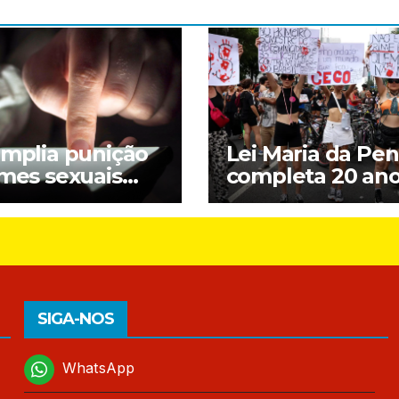
amplia punição
Lei Maria da Pe
imes sexuais
completa 20 an
ne contra
entre avanços e
nças; entenda
desafios
SIGA-NOS
WhatsApp