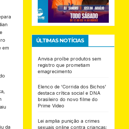
epara
dian
de
dro
ÚLTIMAS NOTÍCIAS
e em
Anvisa proíbe produtos sem
registro que prometiam
emagrecimento
 do
Elenco de ‘Corrida dos Bichos’
ka,
destaca crítica social e DNA
m
brasileiro do novo filme do
Prime Video
aiu
Lei amplia punição a crimes
iu da
sexuais online contra crianças;