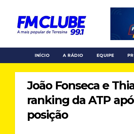
Skip
to
content
INÍCIO
A RÁDIO
EQUIPE
P
João Fonseca e Thi
ranking da ATP apó
posição