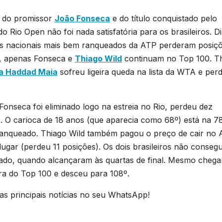
a do promissor
João Fonseca
e do título conquistado pelo
o Rio Open não foi nada satisfatória para os brasileiros. D
res nacionais mais bem ranqueados da ATP perderam posiç
m, apenas Fonseca e
Thiago Wild
continuam no Top 100. T
a Haddad Maia
sofreu ligeira queda na lista da WTA e per
 Fonseca foi eliminado logo na estreia no Rio, perdeu dez
. O carioca de 18 anos (que aparecia como 68º) está na 7
 ranqueado. Thiago Wild também pagou o preço de cair no
 lugar (perdeu 11 posições). Os dois brasileiros não conseg
ado, quando alcançaram às quartas de final. Mesmo cheg
ora do Top 100 e desceu para 108º.
s principais notícias no seu WhatsApp!