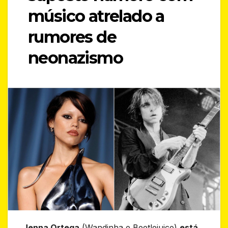
músico atrelado a
rumores de
neonazismo
Jenna Ortega
(Wandinha e Beetlejuice)
está