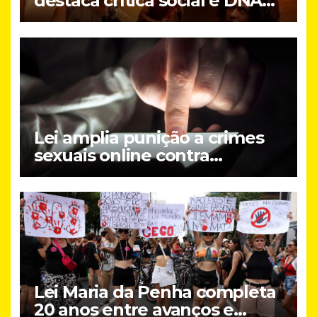
destaca crítica social e DNA
brasileiro do novo filme do
Prime Video
Lei amplia punição a crimes
sexuais online contra
crianças; entenda
Lei Maria da Penha completa
20 anos entre avanços e