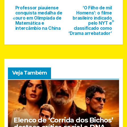
a
w
h
m
h
c
itt
at
ail
ar
Professor piauiense
‘O Filho de mil
Navegação
conquista medalha de
Homens’: o filme
e
er
s
e
ouro em Olimpíada de
brasileiro indicado
de
Matemática e
pelo NYT e
b
A
intercâmbio na China
classificado como
Post
‘Drama arrebatador’
o
p
o
p
k
Veja Também
Elenco de ‘Corrida dos Bichos’