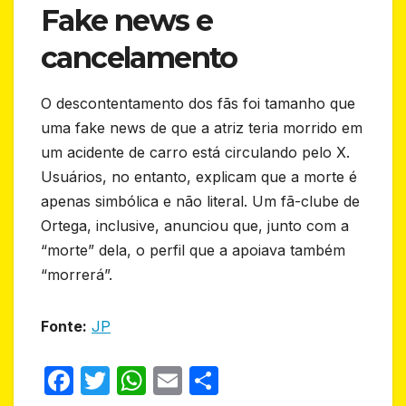
Fake news e
cancelamento
O descontentamento dos fãs foi tamanho que
uma fake news de que a atriz teria morrido em
um acidente de carro está circulando pelo X.
Usuários, no entanto, explicam que a morte é
apenas simbólica e não literal. Um fã-clube de
Ortega, inclusive, anunciou que, junto com a
“morte” dela, o perfil que a apoiava também
“morrerá”.
Fonte:
JP
F
T
W
E
S