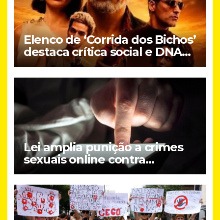
Elenco de ‘Corrida dos Bichos’
destaca crítica social e DNA
brasileiro do novo filme do
Prime Video
Lei amplia punição a crimes
sexuais online contra
crianças; entenda