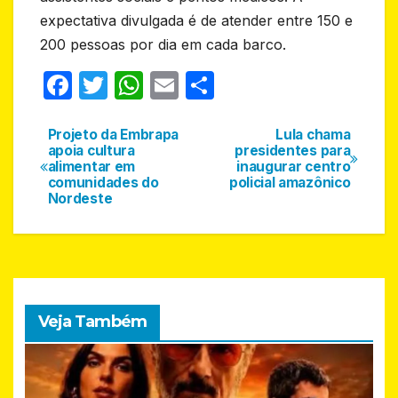
expectativa divulgada é de atender entre 150 e
200 pessoas por dia em cada barco.
F
T
W
E
S
a
w
h
m
h
c
itt
at
ail
ar
Projeto da Embrapa
Lula chama
Navegação
apoia cultura
presidentes para
e
er
s
e
alimentar em
inaugurar centro
de
comunidades do
policial amazônico
b
A
Nordeste
Post
o
p
o
p
k
Veja Também