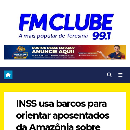
Skip
to
content
INSS usa barcos para
orientar aposentados
da Amazônia sobre