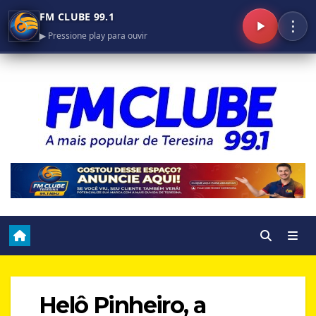
FM CLUBE 99.1
⋮
▶ Pressione play para ouvir