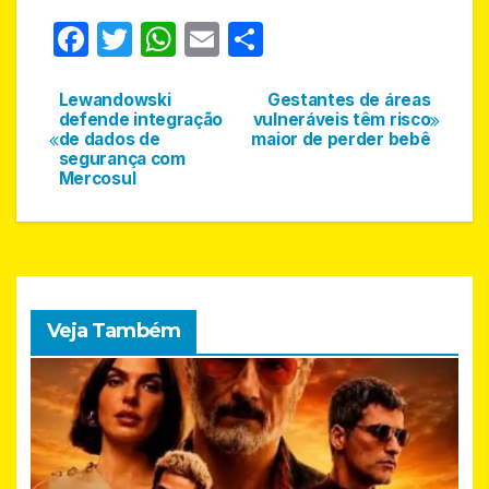
F
T
W
E
S
a
w
h
m
h
c
itt
at
ail
ar
Lewandowski
Gestantes de áreas
Navegação
defende integração
vulneráveis têm risco
e
er
s
e
de dados de
maior de perder bebê
de
segurança com
b
A
Mercosul
Post
o
p
o
p
k
Veja Também