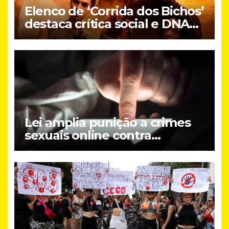
Elenco de ‘Corrida dos Bichos’
destaca crítica social e DNA
brasileiro do novo filme do
Prime Video
Lei amplia punição a crimes
sexuais online contra
crianças; entenda