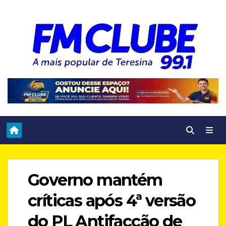
Skip
to
content
Governo mantém
críticas após 4ª versão
do PL Antifacção de