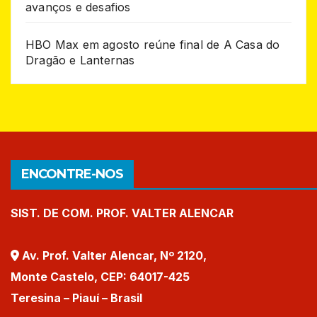
avanços e desafios
HBO Max em agosto reúne final de A Casa do
Dragão e Lanternas
ENCONTRE-NOS
SIST. DE COM. PROF. VALTER ALENCAR
Av. Prof. Valter Alencar, Nº 2120,
Monte Castelo, CEP: 64017-425
Teresina – Piauí – Brasil