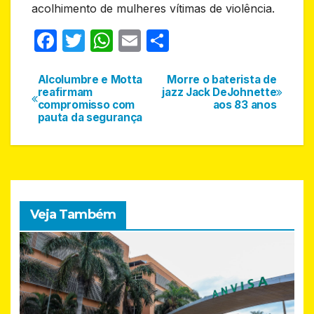
acolhimento de mulheres vítimas de violência.
F
T
W
E
S
a
w
h
m
h
c
itt
at
ail
ar
Alcolumbre e Motta
Morre o baterista de
Navegação
reafirmam
jazz Jack DeJohnette
e
er
s
e
compromisso com
aos 83 anos
de
pauta da segurança
b
A
Post
o
p
o
p
k
Veja Também