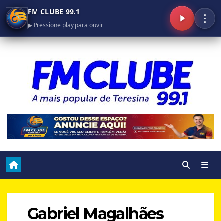
FM CLUBE 99.1
⋮
▶ Pressione play para ouvir