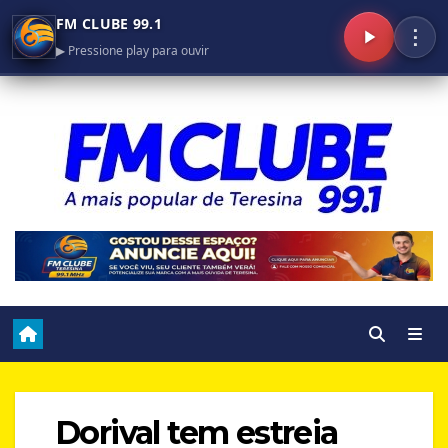
FM CLUBE 99.1
⋮
▶ Pressione play para ouvir