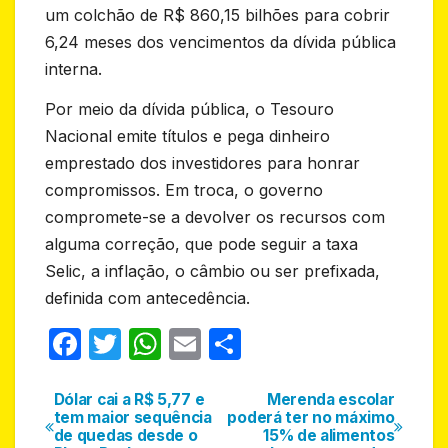
um colchão de R$ 860,15 bilhões para cobrir
6,24 meses dos vencimentos da dívida pública
interna.
Por meio da dívida pública, o Tesouro
Nacional emite títulos e pega dinheiro
emprestado dos investidores para honrar
compromissos. Em troca, o governo
compromete-se a devolver os recursos com
alguma correção, que pode seguir a taxa
Selic, a inflação, o câmbio ou ser prefixada,
definida com antecedência.
F
T
W
E
S
a
w
h
m
h
c
itt
at
ail
ar
Dólar cai a R$ 5,77 e
Merenda escolar
Navegação
tem maior sequência
poderá ter no máximo
e
er
s
e
de quedas desde o
15% de alimentos