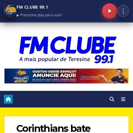
FM CLUBE 99.1
⋮
▶ Pressione play para ouvir