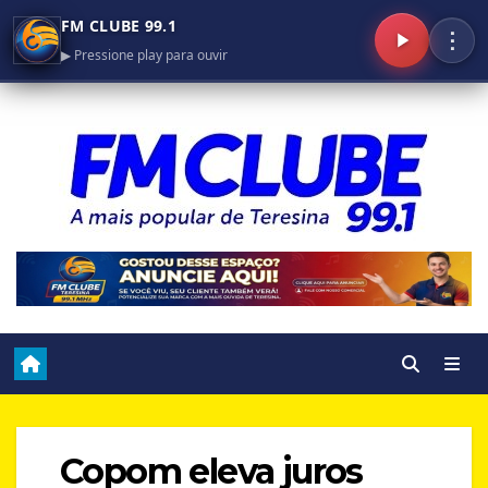
FM CLUBE 99.1
⋮
▶ Pressione play para ouvir