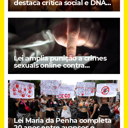
destaca crítica social e DNA
brasileiro do novo filme do
Prime Video
Lei amplia punição a crimes
sexuais online contra
crianças; entenda
Lei Maria da Penha completa
20 anos entre avanços e