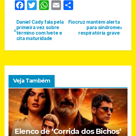
F
T
W
E
S
a
w
h
m
h
c
itt
at
ail
ar
Daniel Cady fala pela
Fiocruz mantém alerta
Navegação
primeira vez sobre
para síndrome
e
er
s
e
término com Ivete e
respiratória grave
de
cita maturidade
b
A
Post
o
p
o
p
k
Veja Também
Elenco de ‘Corrida dos Bichos’