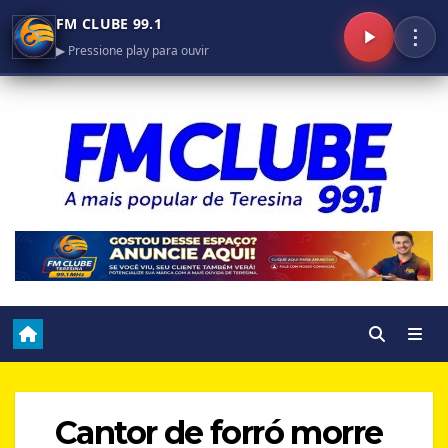
FM CLUBE 99.1
⋮
▶ Pressione play para ouvir