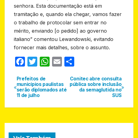
senhora. Esta documentação está em
tramitação e, quando ela chegar, vamos fazer
o trabalho de protocolar sem entrar no
mérito, enviando [o pedido] ao governo
italiano” comentou Lewandowski, evitando
fornecer mais detalhes, sobre o assunto.
F
T
W
E
S
a
w
h
m
h
c
itt
at
ail
ar
Prefeitos de
Conitec abre consulta
Navegação
municípios paulistas
pública sobre inclusão
e
er
s
e
serão diplomados até
da semaglutida no
de
11 de julho
SUS
b
A
Post
o
p
o
p
k