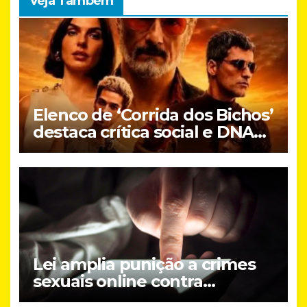
Veja Também
Elenco de ‘Corrida dos Bichos’
destaca crítica social e DNA
brasileiro do novo filme do
Prime Video
Lei amplia punição a crimes
sexuais online contra
crianças; entenda