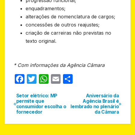
progressão funcional;
enquadramentos;
alterações de nomenclatura de cargos;
concessões de outros reajustes;
criação de carreiras não previstas no
texto original.
* Com informações da Agência Câmara
F
T
W
E
S
a
w
h
m
h
c
itt
at
ail
ar
Setor elétrico: MP
Aniversário da
Navegação
permite que
Agência Brasil é
e
er
s
e
consumidor escolha o
lembrado no plenário
de
fornecedor
da Câmara
b
A
Post
o
p