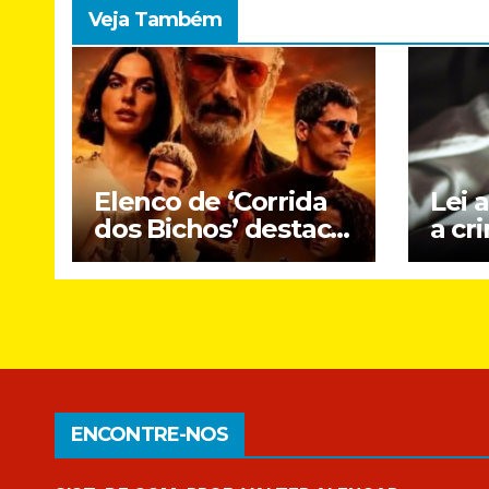
Veja Também
Elenco de ‘Corrida
Lei 
dos Bichos’ destaca
a cr
crítica social e DNA
onli
brasileiro do novo
cria
filme do Prime
Video
ENCONTRE-NOS