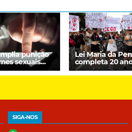
amplia punição
Lei Maria da Pe
imes sexuais
completa 20 an
ne contra
entre avanços e
nças; entenda
desafios
SIGA-NOS