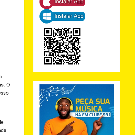
a
o
as
. O
esso
de
ade