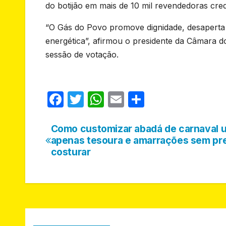
do botijão em mais de 10 mil revendedoras cre
“O Gás do Povo promove dignidade, desaperta 
energética”, afirmou o presidente da Câmara 
sessão de votação.
F
T
W
E
S
a
w
h
m
h
c
itt
at
ail
ar
Como customizar abadá de carnaval 
Navegação
apenas tesoura e amarrações sem pre
e
er
s
e
de
costurar
b
A
Post
o
p
o
p
k