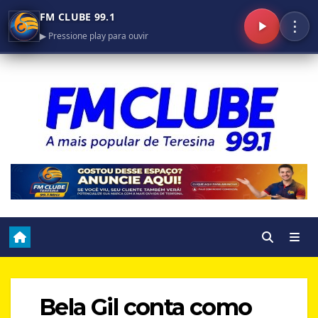
FM CLUBE 99.1
⋮
▶ Pressione play para ouvir