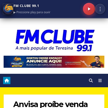
FM CLUBE 99.1
⋮
▶ Pressione play para ouvir