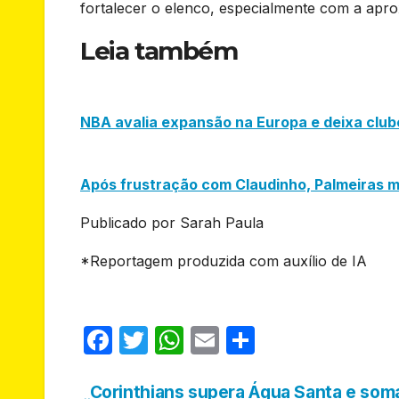
fortalecer o elenco, especialmente com a apr
Leia também
NBA avalia expansão na Europa e deixa clu
Após frustração com Claudinho, Palmeiras m
Publicado por Sarah Paula
*Reportagem produzida com auxílio de IA
F
T
W
E
S
a
w
h
m
h
c
itt
at
ail
ar
Corinthians supera Água Santa e som