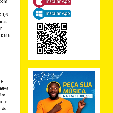
 com
 1,6
ina,
r
 para
 e
ativa
bém
ico-
o de