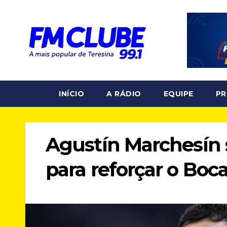
Skip
to
content
INÍCIO
A RÁDIO
EQUIPE
P
Agustín Marchesín
para reforçar o Boc