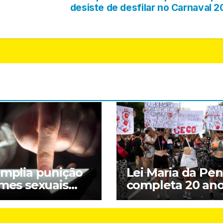
desiste de desfilar no Carnaval 
amplia punição
Lei Maria da Pe
imes sexuais
completa 20 an
ne contra
entre avanços e
nças; entenda
desafios