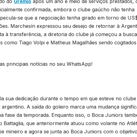
ndo do
Grêmio
após um ano e meio de serviços prestados,
oficialmente confirmada, embora o clube gaúcho não tenha
especula-se que a negociação tenha girado em torno de US$
hões. Marchesín expressou seu desejo de retornar à Argent
ta à transferência, a diretoria do clube já começou a busca
mes como Tiago Volpi e Matheus Magalhães sendo cogitados
s principais notícias no seu WhatsApp!
la sua dedicação durante o tempo em que esteve no clube
argentino. A saída do goleiro marca uma mudança signific
ma fase da temporada. Enquanto isso, o Boca Juniors tam
 Battaglia, que anteriormente atuou como volante no Atlét
be mineiro e agora se junta ao Boca Juniors com o objetiv